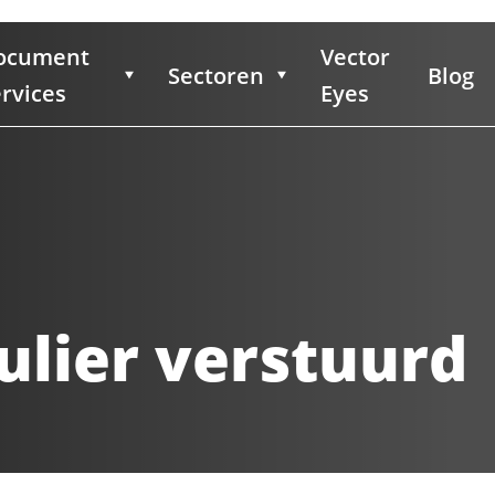
ocument
Vector
Sectoren
Blog
rvices
Eyes
lier verstuurd