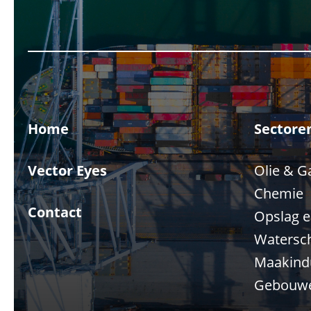
Home
Sectore
Vector Eyes
Olie & G
Chemie
Contact
Opslag e
Watersc
Maakindu
Gebouw