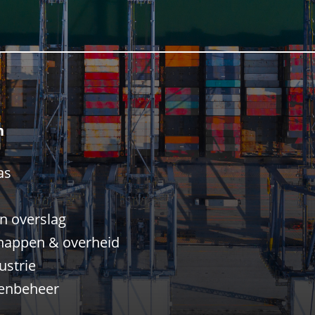
n
as
n overslag
happen & overheid
strie
enbeheer