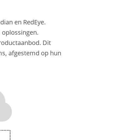
idian en RedEye.
) oplossingen.
productaanbod. Dit
orms, afgestemd op hun