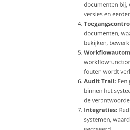
documenten bij, 
versies en eerder
Toegangscontro
documenten, waa
bekijken, bewerk
Workflowautoma
workflowfunction
fouten wordt ver
Audit Trail:
Een g
binnen het syste
de verantwoordel
Integraties:
RedE
systemen, waard
gecreëerd.