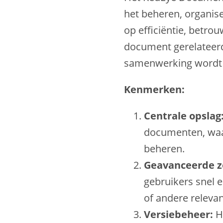
het beheren, organis
op efficiëntie, betro
document gerelateerd
samenwerking wordt 
Kenmerken:
Centrale opslag
documenten, waar
beheren.
Geavanceerde z
gebruikers snel 
of andere relevant
Versiebeheer:
He