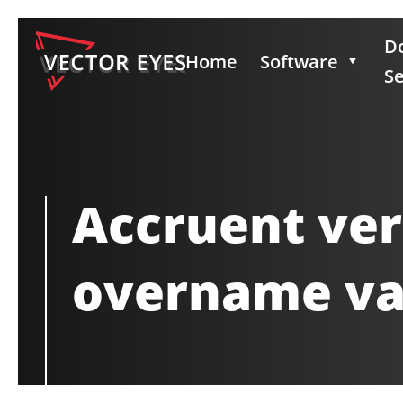
D
Home
Software
Se
Accruent ver
overname va