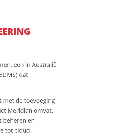
EERING
en, een in Australië
(EDMS) dat
t met de toevoeging
uct Meridian omvat.
et beheren en
 tot cloud-